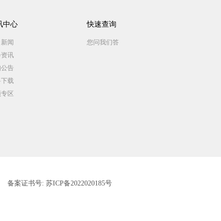
讯中心
快速查询
司新闻
您问我们答
会资讯
知公告
料下载
频专区
书号:
苏ICP备2022020185号