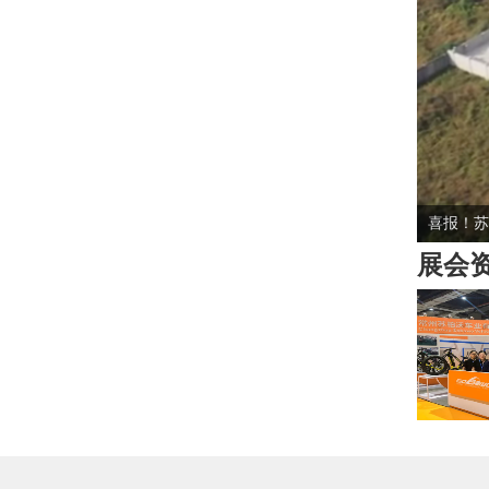
喜报！苏
展会