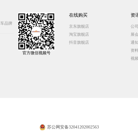
在线购买
资
行车品牌
京东旗舰店
公
淘宝旗舰店
展
抖音旗舰店
通
资
官方微信视频号
视
 江苏玖摩科技有限公司 备案证
苏公网安备32041202002563