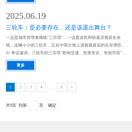
车和巡洋舰三轮车，以及它们背后的制造商常州苏柏沃车业。
一、安全性：稳如泰山，出行无忧 无论是北极熊还是巡洋舰三轮
2025.06.19
车，均采用高强度车架结构，低重心设计，搭配高质量差速器有效
防止侧翻。巡洋舰三轮车、北极熊三轮车每个轮子都有刹车，制动
三轮车：是必要存在，还是该退出舞台？
更灵敏；均采用防滑轮胎+液压减震，适应多种路况。两者均符合
一边是城市管理者痛陈“三宗罪”，一边是农民和快递员视若生命
国家安全标准，让骑行更安心。 二、灵活性：窄路穿行，轻松泊
线，这辆小小的三轮车，正在中国大地上演着最真实的生存博弈。
车 相比汽车，三轮车体
01 争议漩涡，三轮车的三宗罪“影响交通、危害安全、有损市容”，
这被称为三轮车的“三宗罪”。在温州、桂林等城市的管理者眼中，
更多
三轮车已成为现代化城市的“不和谐音符”。交警部门的统计数据令
人触目惊心：仅温州一地，过去两年因人力三轮车违章肇事造成的
严重交通事故达122例，导致27人死亡，147人重伤。在拥堵的城市
1
2
3
4
...
9
»
道路上，三轮车乱停放、乱行驶现象加剧了交通恶化。 02 不可替
代，三轮车的生存根基尽管争议不断，三轮车仍在特定领域展现着
共9页 到第
页
确定
顽强生命力。在广袤的农村地区，它已深深融入农民的日常生