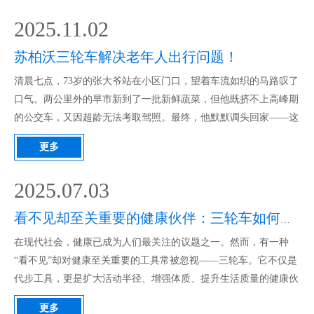
景：它特别适合城市居民、老年人以及有亲子出行需求的家庭。紧
2025.11.02
凑的车身和较小的转弯半径，使其能在菜场巷道、老旧小区等狭窄
空间内灵活穿梭，轻松应对日常采买、接送孩童等任务。舒适性设
苏柏沃三轮车解决老年人出行问题！
计：车辆特别考虑了骑行健康。其无转把的力矩原理设计需要脚踩
清晨七点，73岁的张大爷站在小区门口，望着车流如织的马路叹了
才会前进，在活动筋骨的同时无需费力。配备的RST油压减震前叉
口气。两公里外的早市新到了一批新鲜蔬菜，但他既挤不上高峰期
能有效过滤近八成
的公交车，又因超龄无法考取驾照。最终，他默默调头回家——这
已是本周第三次放弃出行计划。在中国，像张大爷这样因年龄、体
更多
能、政策限制而陷入“出行孤岛”的老人，超过40% 。他们的困境具
体表现为：• 驾照门槛：超过60岁无法考取D类驾驶证，电动三轮
2025.07.03
车被挡在合规出行之外；• 身体局限：75%的老人因担心摔倒减少
外出，活动半径多局限在5公里内；• 技术鸿沟：扫码叫车、智能导
看不见却至关重要的健康伙伴：三轮车如何改变你的生活
航成为横亘在前的数字壁垒。当传统交通工具将老年人拒之门外，
在现代社会，健康已成为人们最关注的议题之一。然而，有一种
苏柏沃巡洋舰与北极熊力矩助力三轮车，正以军工级技术重新定义
“看不见”却对健康至关重要的工具常被忽视——三轮车。它不仅是
代步工具，更是扩大活动半径、增强体质、提升生活质量的健康伙
伴。 今天，我们就来探讨两款备受关注的三轮车——北极熊三轮
更多